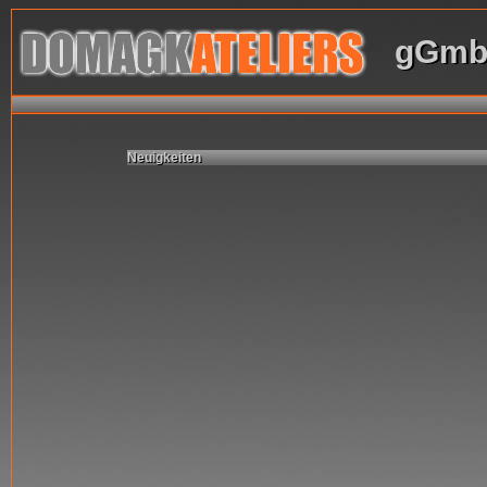
gGmb
Neuigkeiten